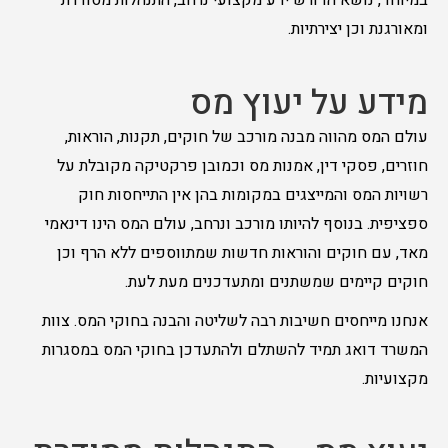
במיוחד, נושא הדורש ידע מקצועי נרחב, התנהלות מסודרת
ומאורגנת וכן יצירתיות.
מידע על יעוץ מס
עולם המס מהווה מבנה מורכב של חוקים, תקנות, הוראות,
חוזרים, פסקי דין, אמנות מס וכמובן פרקטיקה מקובלת על
רשויות המס והמייצגים במקומות בהן אין התייחסות חוק
ספציפית. בנוסף להיותו מורכב ונרחב, עולם המס הינו דינאמי
מאד, עם חוקים והוראות חדשות שמתווספים ללא הרף וכן
חוקים קיימים שמשתנים ומתעדכנים מעת לעת.
אנחנו מייחסים חשיבות רבה לשליטה והבנה בחוקי המס. צוות
המשרד דואג תמיד להשתלם ולהתעדכן בחוקי המס במסגרות
מקצועיות.